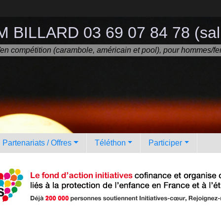
 BILLARD 03 69 07 84 78 (sall
ir/en compétition (carambole, américain et pool), pour hommes/fe
Partenariats / Offres
Téléthon
Participer