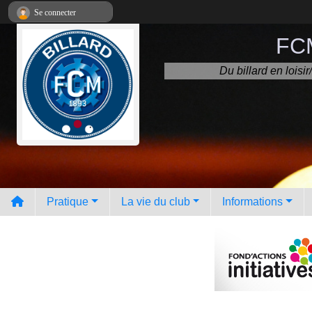
Panneau de gestion des cookies
Se connecter
FCM
Du billard en lois
Pratique
La vie du club
Informations