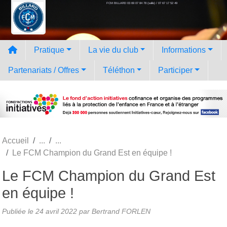
FCM BILLARD 03 69 07 84 78 (salle) / 07 67 17 52 49
Panneau de gestion des cookies
Pratique
La vie du club
Informations
Partenariats / Offres
Téléthon
Participer
Accueil
Le FCM Champion du Grand Est en équipe !
Le FCM Champion du Grand Est
en équipe !
Publiée le
24 avril 2022
par
Bertrand FORLEN