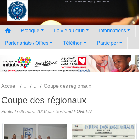
FCM BILLARD 03 69 07 84 78 (salle) / 07 67 17 52 49
Panneau de gestion des cookies
Pratique
La vie du club
Informations
Partenariats / Offres
Téléthon
Participer
Accueil
Coupe des régionaux
Coupe des régionaux
Publié le
08 mars 2018
par
Bertrand FORLEN