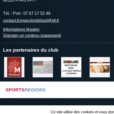
68120
PFASTATT
Tél. :
Port : 07 67 17 52 49
contact.fcmsectionbillard@sfr.fr
Informations légales
Signaler un contenu inapproprié
Les partenaires du club
SPORTS
REGIONS
Ce site utilise des cookies et vous do