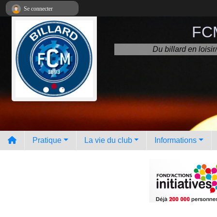
Panneau de gestion des cookies
Se connecter
FCM
Du billard en lois
Pratique
La vie du club
Informations