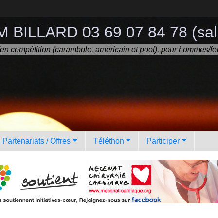
 BILLARD 03 69 07 84 78 (sall
ir/en compétition (carambole, américain et pool), pour hommes/fe
Partenariats / Offres
Téléthon
Participer