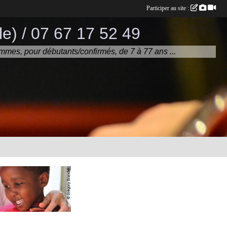
Participer au site :
e) / 07 67 17 52 49
mmes, pour débutants/confirmés, de 7 à 77 ans ...