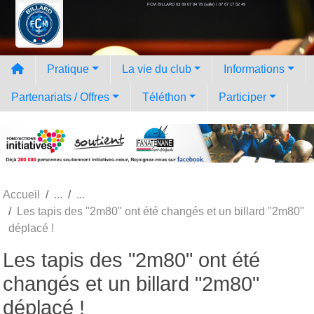
FCM BILLARD 03 69 07 84 78 (salle) / 07 67 17 52 49
Panneau de gestion des cookies
Pratique
La vie du club
Informations
Partenariats / Offres
Téléthon
Participer
Accueil
Les tapis des "2m80" ont été changés et un billard "2m80"
déplacé !
Les tapis des "2m80" ont été
changés et un billard "2m80"
déplacé !