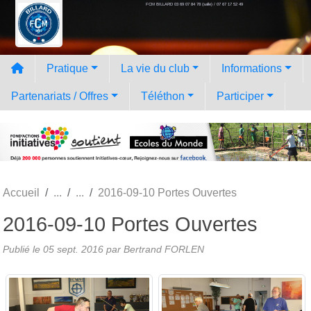
FCM BILLARD 03 69 07 84 78 (salle) / 07 67 17 52 49
Panneau de gestion des cookies
Pratique
La vie du club
Informations
Partenariats / Offres
Téléthon
Participer
Accueil
2016-09-10 Portes Ouvertes
2016-09-10 Portes Ouvertes
Publié le
05 sept. 2016
par
Bertrand FORLEN