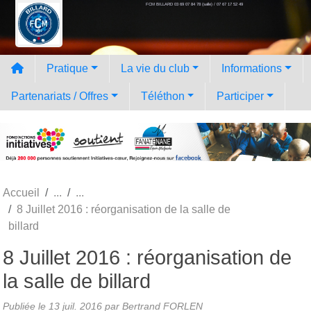
FCM BILLARD 03 69 07 84 78 (salle) / 07 67 17 52 49
Panneau de gestion des cookies
Pratique
La vie du club
Informations
Partenariats / Offres
Téléthon
Participer
Accueil
8 Juillet 2016 : réorganisation de la salle de
billard
8 Juillet 2016 : réorganisation de
la salle de billard
Publiée le
13 juil. 2016
par
Bertrand FORLEN