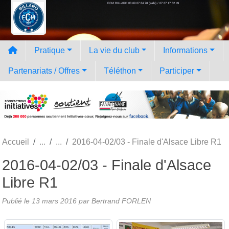
FCM BILLARD 03 69 07 84 78 (salle) / 07 67 17 52 49
Panneau de gestion des cookies
Pratique
La vie du club
Informations
Partenariats / Offres
Téléthon
Participer
Accueil
2016-04-02/03 - Finale d'Alsace Libre R1
2016-04-02/03 - Finale d'Alsace
Libre R1
Publié le
13 mars 2016
par
Bertrand FORLEN