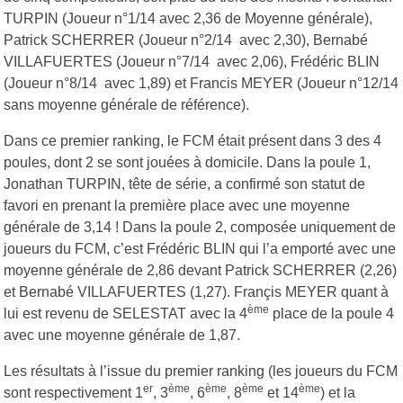
TURPIN (Joueur n°1/14 avec 2,36 de Moyenne générale),
Patrick SCHERRER (Joueur n°2/14 avec 2,30), Bernabé
VILLAFUERTES (Joueur n°7/14 avec 2,06), Frédéric BLIN
(Joueur n°8/14 avec 1,89) et Francis MEYER (Joueur n°12/14
sans moyenne générale de référence).
Dans ce premier ranking, le FCM était présent dans 3 des 4
poules, dont 2 se sont jouées à domicile. Dans la poule 1,
Jonathan TURPIN, tête de série, a confirmé son statut de
favori en prenant la première place avec une moyenne
générale de 3,14 ! Dans la poule 2, composée uniquement de
joueurs du FCM, c’est Frédéric BLIN qui l’a emporté avec une
moyenne générale de 2,86 devant Patrick SCHERRER (2,26)
et Bernabé VILLAFUERTES (1,27). Françis MEYER quant à
ème
lui est revenu de SELESTAT avec la 4
place de la poule 4
avec une moyenne générale de 1,87.
Les résultats à l’issue du premier ranking (les joueurs du FCM
er
ème
ème
ème
ème
sont respectivement 1
, 3
, 6
, 8
et 14
) et la