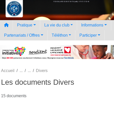
FCM BILLARD 03 69 07 84 78 (salle) / 07 67 17 52 49
Panneau de gestion des cookies
Pratique
La vie du club
Informations
Partenariats / Offres
Téléthon
Participer
Accueil
Divers
Les documents Divers
15 documents