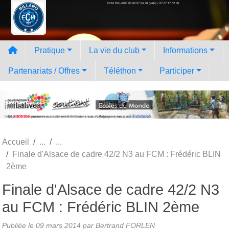
FCM BILLARD 03 69 07 84 78 (salle) / 07 67 17 52 49
Panneau de gestion des cookies
Pratique
La vie du club
Informations
Partenariats / Offres
Téléthon
Participer
Accueil
Finale d'Alsace de cadre 42/2 N3 au FCM : Frédéric BLIN
2ème
Finale d'Alsace de cadre 42/2 N3
au FCM : Frédéric BLIN 2ème
Publiée le
09 mars 2014
par
Bertrand FORLEN