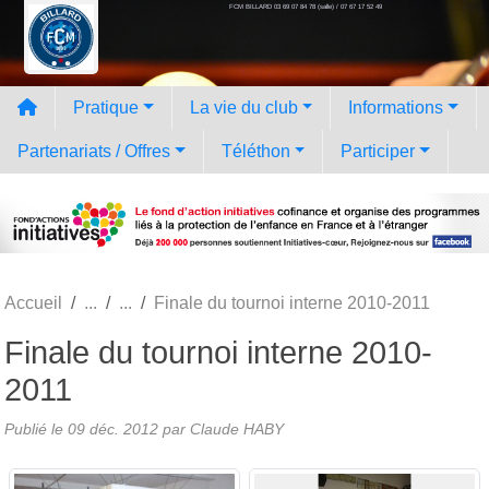
FCM BILLARD 03 69 07 84 78 (salle) / 07 67 17 52 49
Panneau de gestion des cookies
Pratique
La vie du club
Informations
Partenariats / Offres
Téléthon
Participer
Accueil
Finale du tournoi interne 2010-2011
Finale du tournoi interne 2010-
2011
Publié le
09 déc. 2012
par
Claude HABY