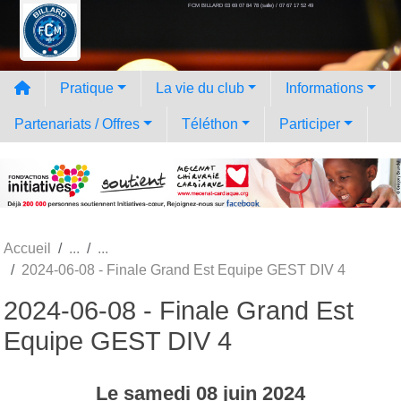
FCM BILLARD 03 69 07 84 78 (salle) / 07 67 17 52 49
Panneau de gestion des cookies
Pratique
La vie du club
Informations
Partenariats / Offres
Téléthon
Participer
Accueil
2024-06-08 - Finale Grand Est Equipe GEST DIV 4
2024-06-08 - Finale Grand Est
Equipe GEST DIV 4
Le
samedi
08
juin
2024