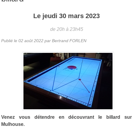
Le
jeudi
30
mars
2023
de 20h à 23h45
Publié le
02 août 2022
par
Bertrand FORLEN
Venez vous détendre en découvrant le billard sur
Mulhouse.