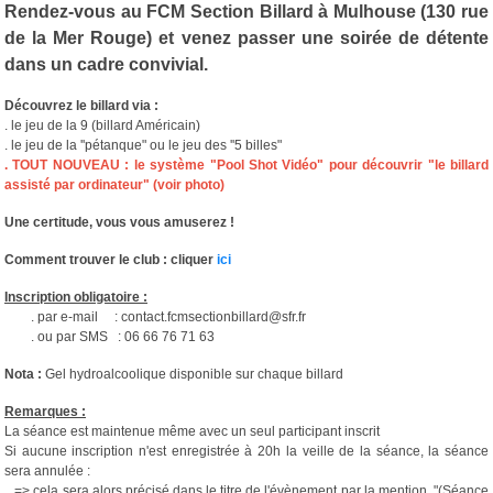
Rendez-vous au FCM Section Billard à Mulhouse (130 rue
de la Mer Rouge) et venez passer une soirée de détente
dans un cadre convivial.
Découvrez le billard via :
. le jeu de la 9 (billard Américain)
. le jeu de la ''pétanque" ou le jeu des ''5 billes"
. TOUT NOUVEAU : le système "Pool Shot Vidéo" pour découvrir "le billard
assisté par ordinateur" (voir photo)
Une certitude, vous vous amuserez !
Comment trouver le club : cliquer
ici
Inscription obligatoire :
. par e-mail : contact.fcmsectionbillard@sfr.fr
. ou par SMS : 06 66 76 71 63
Nota :
Gel hydroalcoolique disponible sur chaque billard
Remarques :
La séance est maintenue même avec un seul participant inscrit
Si aucune inscription n'est enregistrée à 20h la veille de la séance, la séance
sera annulée :
=> cela sera alors précisé dans le titre de l'évènement par la mention "(Séance