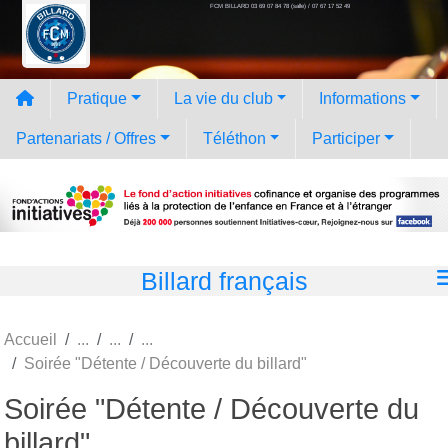
FCM BILLARD 03 69 07 84 78 (salle) / 07 67 17 52 49
Panneau de gestion des cookies
Pratique
La vie du club
Informations
Partenariats / Offres
Téléthon
Participer
Billard français
Accueil
Soirée "Détente / Découverte du billard"
Soirée "Détente / Découverte du
billard"