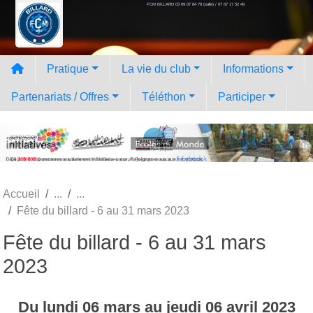
FCM BILLARD 03 69 07 84 78 (salle) / 07 67 17 52 49
Panneau de gestion des cookies
Pratique
La vie du club
Informations
Partenariats / Offres
Téléthon
Participer
Accueil
Fête du billard - 6 au 31 mars 2023
Fête du billard - 6 au 31 mars
2023
Du
lundi
06
mars
au
jeudi
06
avril
2023