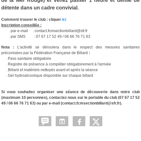
de la Mer Rouge) et venez passer 1 heure et demie de
détente dans un cadre convivial.
Comment trouver le club : cliquer
ici
Inscription conseillée :
. par e-mail : contact.fcmsectionbillard@sfr.fr
. par SMS : 07 67 17 52 49 / 06 66 76 71 63
Nota :
L'activité se déroulera dans le respect des mesures sanitaires
préconisées par la Fédération Française de Billard
:
. Pass sanitaire obligatoire
. Registre de présence à compléter obligatoirement à l'arrivée
. Billard et matériels nettoyés avant et après la séance
. Gel hydroalcoolique disponible sur chaque billard
Si vous souhaitez organiser une séance de découverte dans notre club
(maximum 10 personnes), contactez nous sur le portable du club (07 67 17 52
49 / 06 66 76 71 63) ou par e-mail (contact.fcmsectionbillard@sfr.fr).