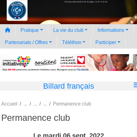
FCM BILLARD 03 69 07 84 78 (salle) / 07 67 17 52 49
Panneau de gestion des cookies
Pratique
La vie du club
Informations
Partenariats / Offres
Téléthon
Participer
Billard français
Accueil
Permanence club
Permanence club
Le
mardi
06
sept.
2022