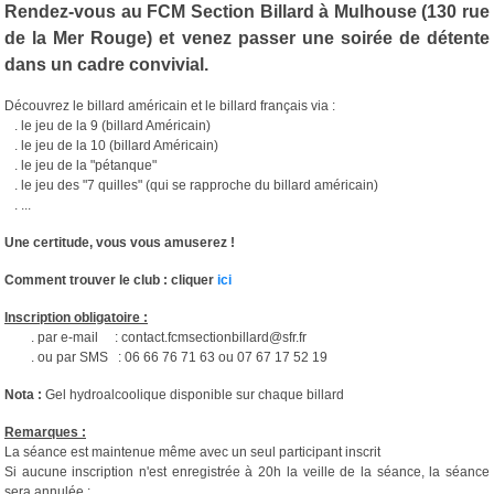
Rendez-vous au FCM Section Billard à Mulhouse (130 rue
de la Mer Rouge) et venez passer une soirée de détente
dans un cadre convivial.
Découvrez le billard américain et le billard français via :
. le jeu de la 9 (billard Américain)
. le jeu de la 10 (billard Américain)
. le jeu de la "pétanque"
. le jeu des "7 quilles" (qui se rapproche du billard américain)
. ...
Une certitude, vous vous amuserez !
Comment trouver le club : cliquer
ici
Inscription obligatoire :
. par e-mail : contact.fcmsectionbillard@sfr.fr
. ou par SMS : 06 66 76 71 63 ou 07 67 17 52 19
Nota :
Gel hydroalcoolique disponible sur chaque billard
Remarques :
La séance est maintenue même avec un seul participant inscrit
Si aucune inscription n'est enregistrée à 20h la veille de la séance, la séance
sera annulée :