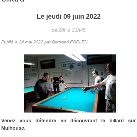
Le
jeudi
09
juin
2022
de 20h à 23h45
Publié le
24 mai 2022
par
Bertrand FORLEN
Venez vous détendre en découvrant le billard sur
Mulhouse.