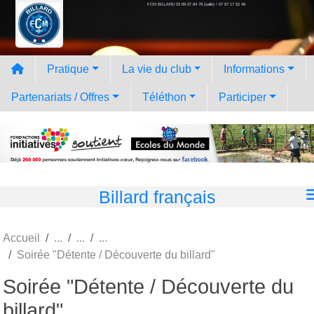
FCM BILLARD 03 69 07 84 78 (salle) / 07 67 17 52 49
Panneau de gestion des cookies
Pratique
La vie du club
Informations
Partenariats / Offres
Téléthon
Participer
Billard français
Accueil
Soirée "Détente / Découverte du billard"
Soirée "Détente / Découverte du
billard"