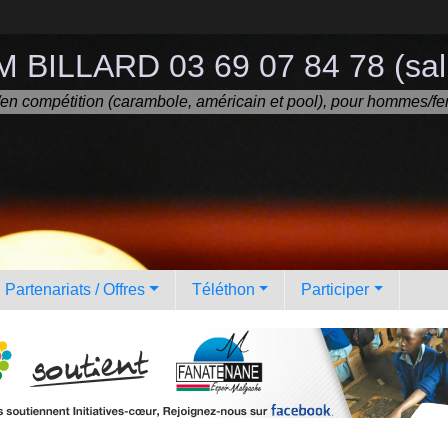
 BILLARD 03 69 07 84 78 (sall
ir/en compétition (carambole, américain et pool), pour hommes/fe
Partenariats / Offres
Téléthon
Participer