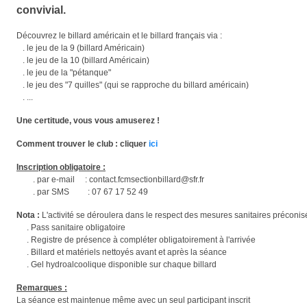
convivial.
Découvrez le billard américain et le billard français via :
. le jeu de la 9 (billard Américain)
. le jeu de la 10 (billard Américain)
. le jeu de la "pétanque"
. le jeu des "7 quilles" (qui se rapproche du billard américain)
. ...
Une certitude, vous vous amuserez !
Comment trouver le club : cliquer
ici
Inscription obligatoire :
. par e-mail : contact.fcmsectionbillard@sfr.fr
. par SMS : 07 67 17 52 49
Nota :
L'activité se déroulera dans le respect des mesures sanitaires préconis
. Pass sanitaire obligatoire
. Registre de présence à compléter obligatoirement à l'arrivée
. Billard et matériels nettoyés avant et après la séance
. Gel hydroalcoolique disponible sur chaque billard
Remarques :
La séance est maintenue même avec un seul participant inscrit