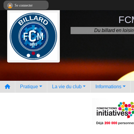
Panneau de gestion des cookies
Se connecter
FCM
Du billard en lois
Pratique
La vie du club
Informations