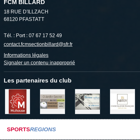
FCM BILLARD
18 RUE D'ILLZACH
68120
PFASTATT
Tél. :
Port : 07 67 17 52 49
contact.fcmsectionbillard@sfr.fr
Informations légales
Signaler un contenu inapproprié
Les partenaires du club
SPORTS
REGIONS