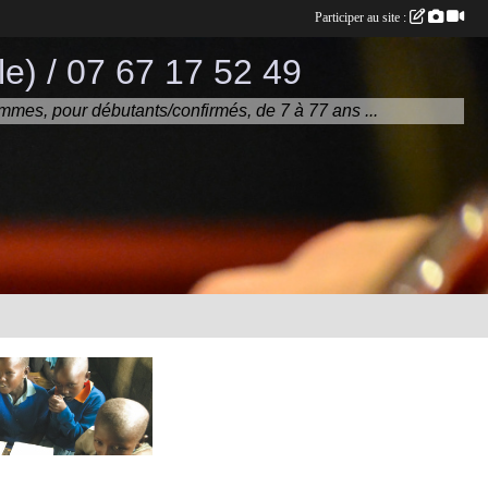
Participer au site :
e) / 07 67 17 52 49
mmes, pour débutants/confirmés, de 7 à 77 ans ...