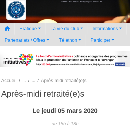
FCM BILLARD 03 69 07 84 78 (salle) / 07 67 17 52 49
Panneau de gestion des cookies
Pratique
La vie du club
Informations
Partenariats / Offres
Téléthon
Participer
Accueil
Après-midi retraité(e)s
Après-midi retraité(e)s
Le
jeudi
05
mars
2020
de 15h à 18h