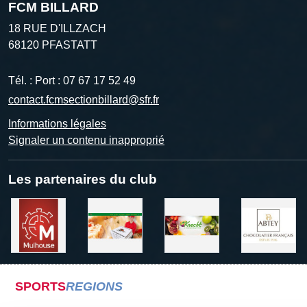
FCM BILLARD
18 RUE D'ILLZACH
68120
PFASTATT
Tél. :
Port : 07 67 17 52 49
contact.fcmsectionbillard@sfr.fr
Informations légales
Signaler un contenu inapproprié
Les partenaires du club
SPORTS
REGIONS