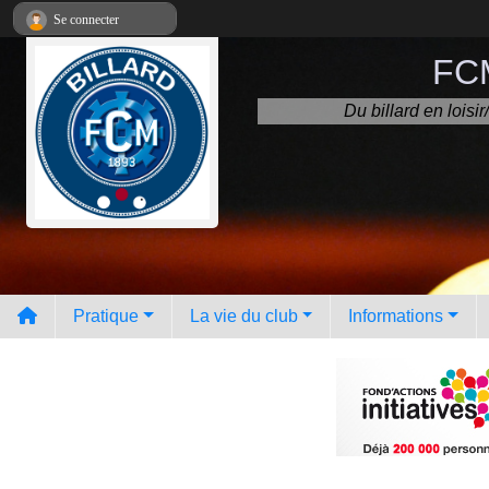
Panneau de gestion des cookies
Se connecter
FCM
Du billard en lois
Pratique
La vie du club
Informations