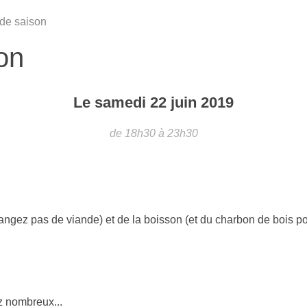
 de saison
on
Le
samedi
22
juin
2019
de 18h30 à 23h30
angez pas de viande) et de la boisson (et du charbon de bois po
z nombreux...