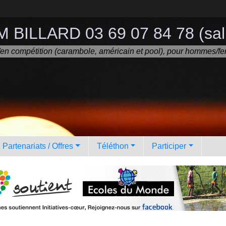
 BILLARD 03 69 07 84 78 (sall
ir/en compétition (carambole, américain et pool), pour hommes/fe
Partenariats / Offres
Téléthon
Participer