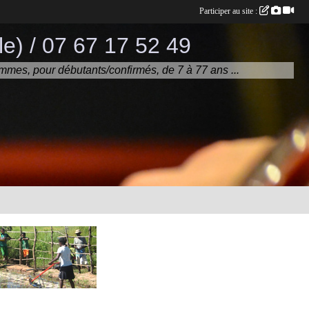
Participer au site :
e) / 07 67 17 52 49
mmes, pour débutants/confirmés, de 7 à 77 ans ...