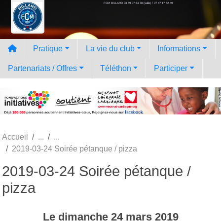
FCM BILLARD 03 69 07 84 78 (salle) / 07 67 17 52 49
Panneau de gestion des cookies
Pratique
La vie du club
Informations
Partenariats / Offres
Téléthon
Participer
Accueil
2019-03-24 Soirée pétanque / pizza
2019-03-24 Soirée pétanque /
pizza
Le
dimanche
24
mars
2019