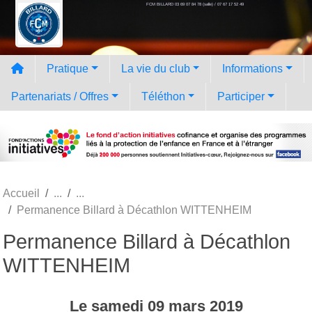
FCM BILLARD 03 69 07 84 78 (salle) / 07 67 17 52 49
Panneau de gestion des cookies
Pratique
La vie du club
Informations
Partenariats / Offres
Téléthon
Participer
Accueil
Permanence Billard à Décathlon WITTENHEIM
Permanence Billard à Décathlon
WITTENHEIM
Le
samedi
09
mars
2019