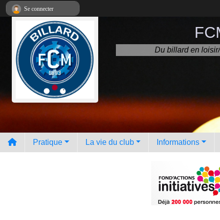
Panneau de gestion des cookies
Se connecter
FCM
Du billard en lois
Pratique
La vie du club
Informations