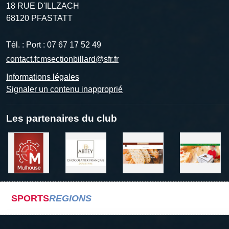
18 RUE D'ILLZACH
68120
PFASTATT
Tél. :
Port : 07 67 17 52 49
contact.fcmsectionbillard@sfr.fr
Informations légales
Signaler un contenu inapproprié
Les partenaires du club
SPORTS
REGIONS