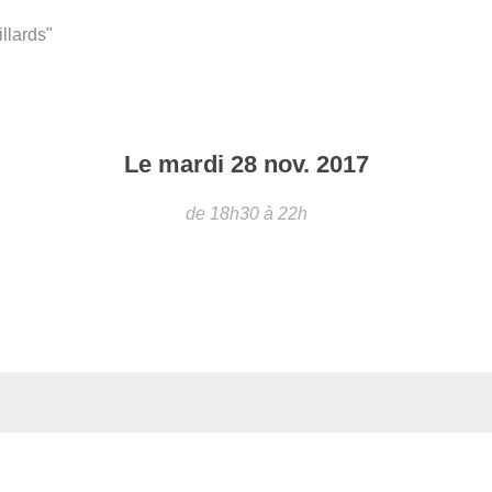
llards"
Le
mardi
28
nov.
2017
de 18h30 à 22h