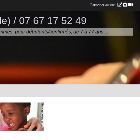
Participer au site :
e) / 07 67 17 52 49
mmes, pour débutants/confirmés, de 7 à 77 ans ...