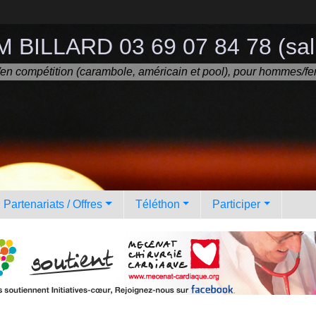
 BILLARD 03 69 07 84 78 (sall
ir/en compétition (carambole, américain et pool), pour hommes/fe
Partenariats / Offres
Téléthon
Participer