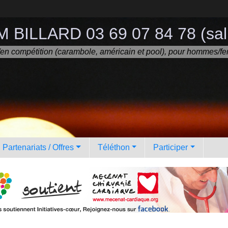
 BILLARD 03 69 07 84 78 (sall
ir/en compétition (carambole, américain et pool), pour hommes/fe
Partenariats / Offres
Téléthon
Participer