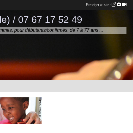
Participer au site :
e) / 07 67 17 52 49
mmes, pour débutants/confirmés, de 7 à 77 ans ...