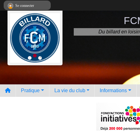
Panneau de gestion des cookies
Se connecter
FCM
Du billard en lois
Pratique
La vie du club
Informations