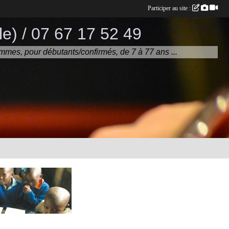
Participer au site :
e) / 07 67 17 52 49
mmes, pour débutants/confirmés, de 7 à 77 ans ...