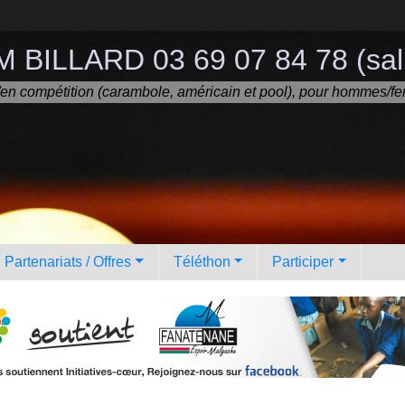
 BILLARD 03 69 07 84 78 (sall
ir/en compétition (carambole, américain et pool), pour hommes/fe
Partenariats / Offres
Téléthon
Participer