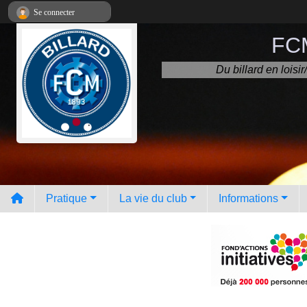
Panneau de gestion des cookies
Se connecter
FCM
Du billard en lois
Pratique
La vie du club
Informations