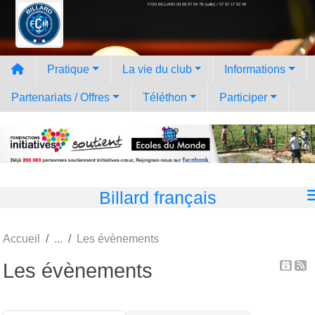
FCM BILLARD 03 69 07 84 78 (salle) / 07 67 17 52 49
Panneau de gestion des cookies
Pratique
La vie du club
Informations
Partenariats / Offres
Téléthon
Participer
Billard français
Accueil
Les évènements
Les évènements